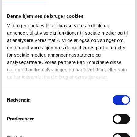
I kurv
Byg selv hotdog, 2 stk.
Byg selv hotdog ( X ) hertil brød ( X ), sennep, ketchup,
Denne hjemmeside bruger cookies
remoulade, ristet løg ( X ), rå løg samt agurkesalat.
50
00
DKK,-
Vi bruger cookies til at tilpasse vores indhold og
annoncer, til at vise dig funktioner til sociale medier og til
I kurv
at analysere vores trafik. Vi deler også oplysninger om
Flødelegeret aspargessuppe
Flødelegeret aspargessuppe serveres med kødboller og
din brug af vores hjemmeside med vores partnere inden
hjemmebagt flutes( X+O ).
for sociale medier, annonceringspartnere og
50
00
DKK,-
analysepartnere. Vores partnere kan kombinere disse
data med andre oplysninger, du har givet dem, eller som
I kurv
Klar hønsekødssuppe
de har indsamlet fra din brug af deres tjenester.
Med kød / melboller, risrand og hjemmebagt flutes ( X+O )
50
00
DKK,-
Samtykkevalg
Nødvendig
I kurv
Gullaschsuppe
Gullaschsuppe ( O ) med oksekød og hjemmebagt flutes ( X ).
50
00
DKK,-
Præferencer
I kurv
Cremet karrysuppe