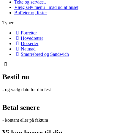
Telte og service..
Vælg selv menu - mad ud af huset
Buffeter og fester
Typer
Forretter
Hovedretter
Desserter
Natmad
Smørrebrød og Sandwich
Bestil nu
- og vælg dato for din fest
Betal senere
- kontant eller på faktura
Vi kan levere til dig