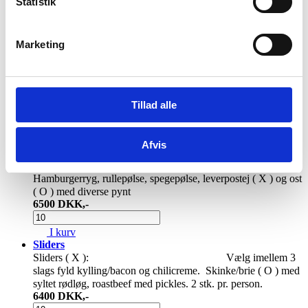
Statistik
Cremet karrysuppe med kylling, urter, ris og hjemmebagt
flutes ( X+O ).
49
00
DKK,-
Marketing
I kurv
Biksemad
Hertil rødbeder, smør ( O ), rugbrød ( X ) og lav selv spejlæg
50
00
DKK,-
Tillad alle
I kurv
Afvis
Pålægsbord med hjemmebagt møllehjul og rugbrød
Pålægsbord med hjemmebagt møllehjul ( X ) og rugbrød ( X )
Hamburgerryg, rullepølse, spegepølse, leverpostej ( X ) og ost
( O ) med diverse pynt
65
00
DKK,-
I kurv
Sliders
Sliders ( X ): Vælg imellem 3
slags fyld kylling/bacon og chilicreme. Skinke/brie ( O ) med
syltet rødløg, roastbeef med pickles. 2 stk. pr. person.
64
00
DKK,-