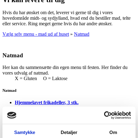
Hvis du har ønsket om det, leverer vi gerne til dig i vores
hovedområde midt- og sydjylland, hvad end du bestiller mad, telte
eller service. Ring meget gerne hvis du har andre ønsker.
Vælg selv menu - mad ud af huset
»
Natmad
Natmad
Her kan du sammensætte din egen menu til festen. Her finder du
vores udvalg af natmad.
X = Gluten O = Laktose
Natmad
Hjemmelavet frikadeller, 3 stk.
Hjemmelavet frikadeller ( X ) med kartoffelsalat ( O ) eller
sturvet hvidkål ( X+O ) med rødbedder (+18 kr. for 3 ekstra
frikadeller)
48
00
DKK,-
Samtykke
Detaljer
Om