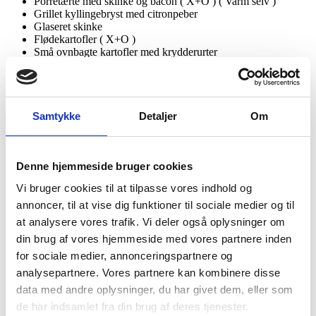
Porretærte med skinke og bacon ( X+O ) ( Varm selv )
Grillet kyllingebryst med citronpeber
Glaseret skinke
Flødekartofler ( X+O )
Små ovnbagte kartofler med krydderurter
Salatbar med tomat, agurk, majs, ærter, gulerødder og
salatmix
Pastasalat med grillet peberfrugt og porre ( X )
Creme fraiche dressing ( O )
( X )
Samtykke
Detaljer
Om
Hjemmebagt foccaciabrød
Pris pr. Kuvert 195
kr.( Min. 10
Kuverter )
Bestil
senest
1 uge før du skal holde festen, og jo før jo bedre. Er
Denne hjemmeside bruger cookies
der under 1 uge til din fest, så ring endelig til os og hør, om du
Vi bruger cookies til at tilpasse vores indhold og
stadig kan nå at bestille. Antallet af kuverter kan ændres op til
1 uge før den dato, du har bestilt til.
annoncer, til at vise dig funktioner til sociale medier og til
at analysere vores trafik. Vi deler også oplysninger om
Anretning af ungdomsbuffet
Kød og kartofler kommer i varmekasser og skal blot anrettes på
din brug af vores hjemmeside med vores partnere inden
egne fade. Salaterne kommer i skåle og er klar til at blive sat direkte
for sociale medier, annonceringspartnere og
på bordet. Poretærten og brødet skal lunes lidt i ovnen lige inden
analysepartnere. Vores partnere kan kombinere disse
servering.
data med andre oplysninger, du har givet dem, eller som
Ungdomsbuffet ud af huset
de har indsamlet fra din brug af deres tjenester.
Vi sørger primært for catering, mad ud af huset og festudlejning i og